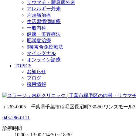
リウマチ・膠原病外来
アレルギー外来
片頭痛治療
生活習慣病診療
一般内科
健康・美容療法
肥満症治療
6種複合免疫療法
マイシグナル
オンライン診療
TOPICS
お知らせ
ブログ
採用情報
〒263-0005 千葉県千葉市稲毛区長沼町330-50 ワンズモール3
043-286-0111
診療時間
10:00～13:00 / 14:30～18:30