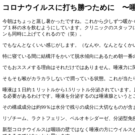
コロナウイルスに打ち勝つために 〜
今朝はちょっと蒸し暑かったですね。これから少しずつ暖か
プ１杯の水を飲むようにしています。クリニックのスタッフ
ンも同時に上げてくれるので（笑）。
でもなんとなくいい感じがします。（なんや。なんとなくかい
特に寝ている間に結構汗をかいて脱水傾向にあるため朝一番
でもおススメする理由はそれだけではありません。唾液力に
そもそも喉がカラカラしないで潤っている状態。これが当た
唾液は１日約１リットルから1.5リットル分泌されています
る必要があるわけです。唾液を分泌するのは唾液腺というと
その構成成分は約99％は水分で残りの成分に大切なものが
リゾチーム、ラクトフェリン、ペルオキシダーゼ、分泌型免
新型コロナウイルスは咽頭の壁ではなく唾液の方にウイルス