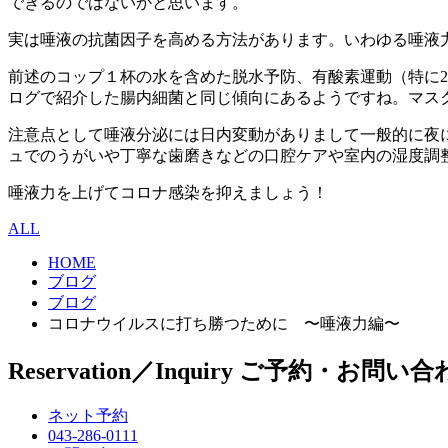
できるのではないかと思います。
実は唾液の抗菌因子を高める方法があります。いわゆる唾液
前述のコップ１杯の水を含めた脱水予防、有酸素運動（特に
ログで紹介した腸内細菌と同じ傾向にあるようですね。マス
注意点として唾液分泌には日内変動がありまして一般的に夜
ュでのうがいや丁寧な歯磨きなどの口腔ケアや室内の湿度調
唾液力を上げてコロナ感染を抑えましょう！
ALL
HOME
ブログ
ブログ
コロナウイルスに打ち勝つために 〜唾液力編〜
Reservation／Inquiry
ご予約・お問い合
ネット予約
043-286-0111