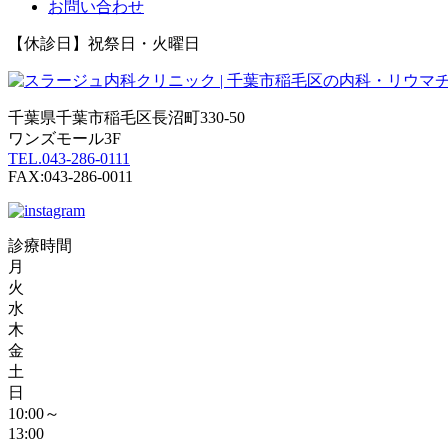
お問い合わせ
【休診日】祝祭日・火曜日
千葉県千葉市稲毛区長沼町330-50
ワンズモール3F
TEL.043-286-0111
FAX:043-286-0011
診療時間
月
火
水
木
金
土
日
10:00～
13:00