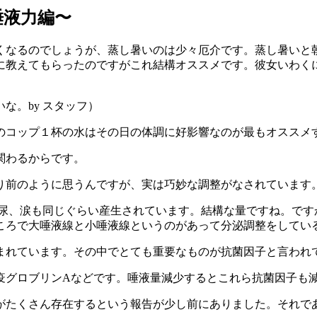
唾液力編〜
くなるのでしょうが、蒸し暑いのは少々厄介です。蒸し暑いと
に教えてもらったのですがこれ結構オススメです。彼女いわく
な。by スタッフ）
のコップ１杯の水はその日の体調に好影響なのが最もオススメ
関わるからです。
り前のように思うんですが、実は巧妙な調整がなされています
。尿、涙も同じぐらい産生されています。結構な量ですね。で
ころで大唾液線と小唾液線というのがあって分泌調整をしてい
含まれています。その中でとても重要なものが抗菌因子と言われ
疫グロブリンAなどです。唾液量減少するとこれら抗菌因子も
がたくさん存在するという報告が少し前にありました。それで