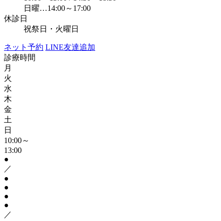
日曜…14:00～17:00
休診日
祝祭日・火曜日
ネット予約
LINE友達追加
診療時間
月
火
水
木
金
土
日
10:00～
13:00
●
／
●
●
●
●
／