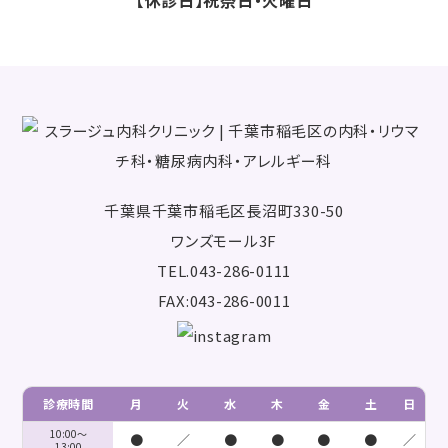
【休診日】祝祭日・火曜日
千葉県千葉市稲毛区長沼町330-50
ワンズモール3F
TEL.043-286-0111
FAX:043-286-0011
診療時間
月
火
水
木
金
土
日
10:00～
●
／
●
●
●
●
／
13:00