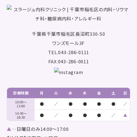
千葉県千葉市稲毛区長沼町330-50
ワンズモール3F
TEL.043-286-0111
FAX:043-286-0011
診療時間
月
火
水
木
金
土
日
10:00～
●
／
●
●
●
●
／
13:00
14:30～
●
／
●
●
●
／
▲
18:30
▲
…日曜日のみ14:00～17:00