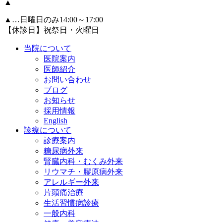
▲
▲
…日曜日のみ14:00～17:00
【休診日】祝祭日・火曜日
当院について
医院案内
医師紹介
お問い合わせ
ブログ
お知らせ
採用情報
English
診療について
診療案内
糖尿病外来
腎臓内科・むくみ外来
リウマチ・膠原病外来
アレルギー外来
片頭痛治療
生活習慣病診療
一般内科