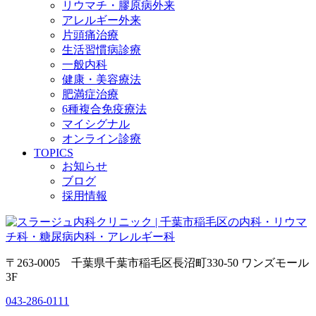
リウマチ・膠原病外来
アレルギー外来
片頭痛治療
生活習慣病診療
一般内科
健康・美容療法
肥満症治療
6種複合免疫療法
マイシグナル
オンライン診療
TOPICS
お知らせ
ブログ
採用情報
〒263-0005 千葉県千葉市稲毛区長沼町330-50 ワンズモール
3F
043-286-0111