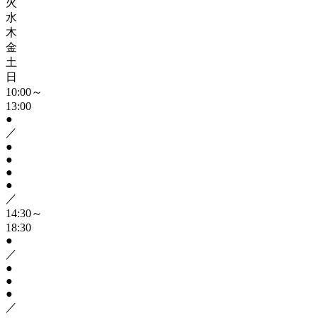
火
水
木
金
土
日
10:00～
13:00
●
／
●
●
●
●
／
14:30～
18:30
●
／
●
●
●
／