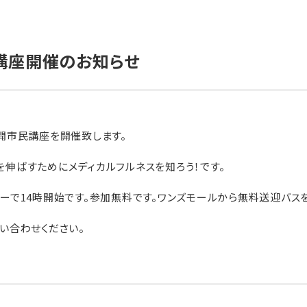
ネット予約
LINE友達追加
講座開催のお知らせ
療時間
月
火
水
木
金
土
日
開市民講座を開催致します。
0～
13:00
●
／
●
●
●
●
／
伸ばすためにメディカルフルネスを知ろう！です。
0～
18:30
●
／
●
●
●
／
▲
ーで14時開始です。参加無料です。ワンズモールから無料送迎バスを
日のみ14:00～17:00
い合わせください。