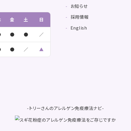
お知らせ
採用情報
木
金
土
日
English
●
●
●
／
●
●
／
▲
-トリーさんのアレルゲン免疫療法ナビ-