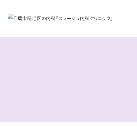
お知ら
〒263
沼町33
04
診療時
休診