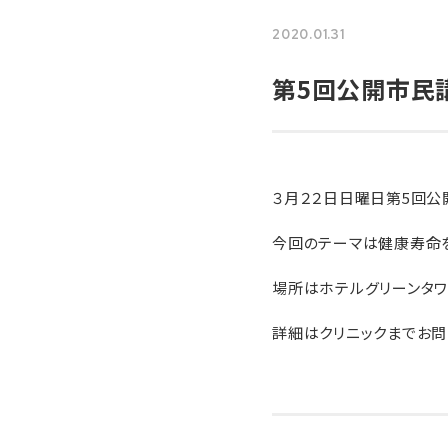
2020.01.31
第5回公開市民
診
３月２２日日曜日第5回公
10:0
今回のテーマは健康寿命を
14:3
場所はホテルグリーンタワ
▲
…日曜
詳細はクリニックまでお問