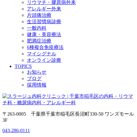
リウマチ・膠原病外来
アレルギー外来
片頭痛治療
生活習慣病診療
一般内科
健康・美容療法
肥満症治療
6種複合免疫療法
マイシグナル
オンライン診療
TOPICS
お知らせ
ブログ
採用情報
〒263-0005 千葉県千葉市稲毛区長沼町330-50 ワンズモール
3F
043-286-0111