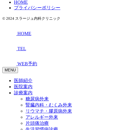
HOME
プライバシーポリシー
© 2024 スラージュ内科クリニック
HOME
TEL
WEB予約
MENU
医師紹介
医院案内
診療案内
糖尿病外来
腎臓内科・むくみ外来
リウマチ・膠原病外来
アレルギー外来
片頭痛治療
生活習慣病診療