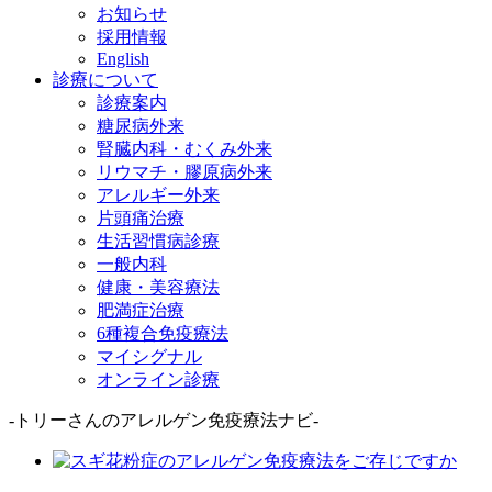
お知らせ
採用情報
English
診療について
診療案内
糖尿病外来
腎臓内科・むくみ外来
リウマチ・膠原病外来
アレルギー外来
片頭痛治療
生活習慣病診療
一般内科
健康・美容療法
肥満症治療
6種複合免疫療法
マイシグナル
オンライン診療
-トリーさんのアレルゲン免疫療法ナビ-