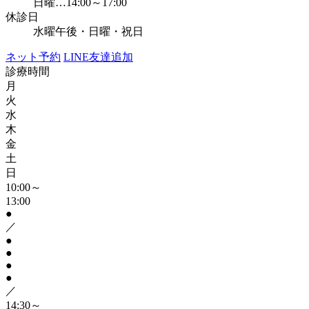
日曜…14:00～17:00
休診日
水曜午後・日曜・祝日
ネット予約
LINE友達追加
診療時間
月
火
水
木
金
土
日
10:00～
13:00
●
／
●
●
●
●
／
14:30～