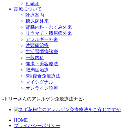
English
診療について
診療案内
糖尿病外来
腎臓内科・むくみ外来
リウマチ・膠原病外来
アレルギー外来
片頭痛治療
生活習慣病診療
一般内科
健康・美容療法
肥満症治療
6種複合免疫療法
マイシグナル
オンライン診療
-トリーさんのアレルゲン免疫療法ナビ-
HOME
プライバシーポリシー