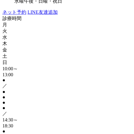
水曜午後・日曜・祝日
ネット予約
LINE友達追加
診療時間
月
火
水
木
金
土
日
10:00～
13:00
●
／
●
●
●
●
／
14:30～
18:30
●