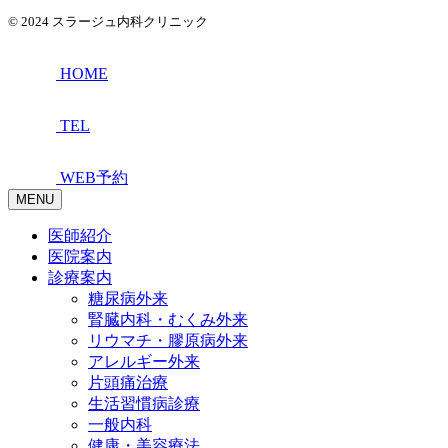
© 2024 スラージュ内科クリニック
HOME
TEL
WEB予約
MENU
医師紹介
医院案内
診療案内
糖尿病外来
腎臓内科・むくみ外来
リウマチ・膠原病外来
アレルギー外来
片頭痛治療
生活習慣病診療
一般内科
健康・美容療法