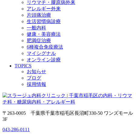
リウマチ・膠原病外来
アレルギー外来
片頭痛治療
生活習慣病診療
一般内科
健康・美容療法
肥満症治療
6種複合免疫療法
マイシグナル
オンライン診療
TOPICS
お知らせ
ブログ
採用情報
〒263-0005 千葉県千葉市稲毛区長沼町330-50 ワンズモール
3F
043-286-0111