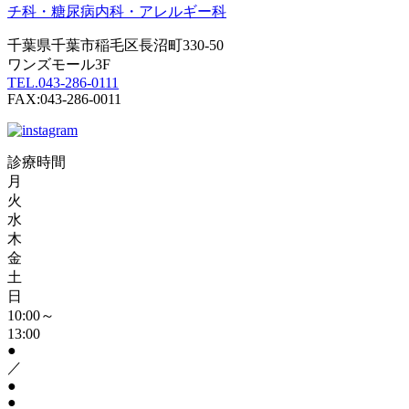
千葉県千葉市稲毛区長沼町330-50
ワンズモール3F
TEL.043-286-0111
FAX:043-286-0011
診療時間
月
火
水
木
金
土
日
10:00～
13:00
●
／
●
●