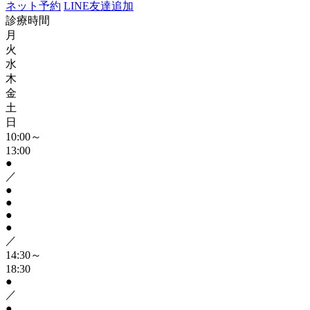
ネット予約
LINE友達追加
診療時間
月
火
水
木
金
土
日
10:00～
13:00
●
／
●
●
●
●
／
14:30～
18:30
●
／
●