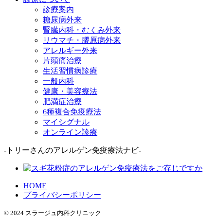
診療案内
糖尿病外来
腎臓内科・むくみ外来
リウマチ・膠原病外来
アレルギー外来
片頭痛治療
生活習慣病診療
一般内科
健康・美容療法
肥満症治療
6種複合免疫療法
マイシグナル
オンライン診療
-トリーさんのアレルゲン免疫療法ナビ-
HOME
プライバシーポリシー
© 2024 スラージュ内科クリニック