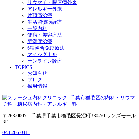
リウマチ・膠原病外来
アレルギー外来
片頭痛治療
生活習慣病診療
一般内科
健康・美容療法
肥満症治療
6種複合免疫療法
マイシグナル
オンライン診療
TOPICS
お知らせ
ブログ
採用情報
〒263-0005 千葉県千葉市稲毛区長沼町330-50 ワンズモール
3F
043-286-0111