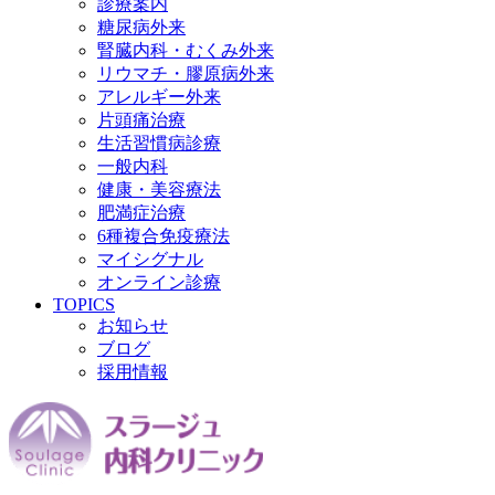
診療案内
糖尿病外来
腎臓内科・むくみ外来
リウマチ・膠原病外来
アレルギー外来
片頭痛治療
生活習慣病診療
一般内科
健康・美容療法
肥満症治療
6種複合免疫療法
マイシグナル
オンライン診療
TOPICS
お知らせ
ブログ
採用情報