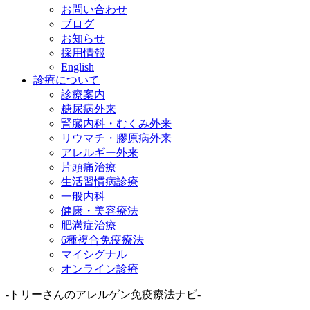
お問い合わせ
ブログ
お知らせ
採用情報
English
診療について
診療案内
糖尿病外来
腎臓内科・むくみ外来
リウマチ・膠原病外来
アレルギー外来
片頭痛治療
生活習慣病診療
一般内科
健康・美容療法
肥満症治療
6種複合免疫療法
マイシグナル
オンライン診療
-トリーさんのアレルゲン免疫療法ナビ-