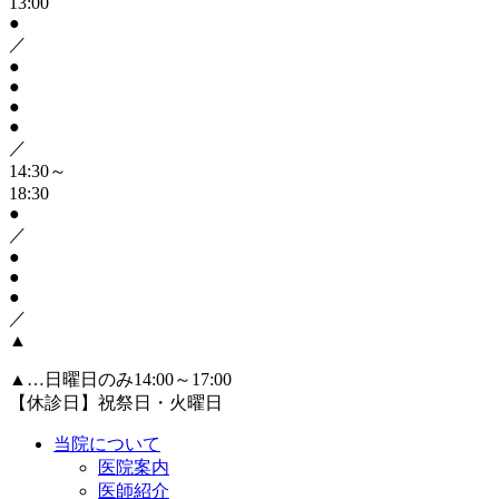
13:00
●
／
●
●
●
●
／
14:30～
18:30
●
／
●
●
●
／
▲
▲
…日曜日のみ14:00～17:00
【休診日】祝祭日・火曜日
当院について
医院案内
医師紹介