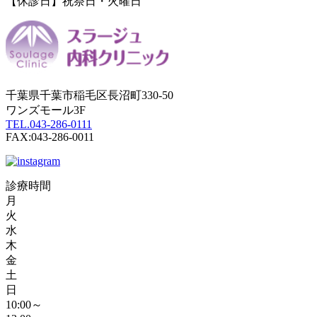
【休診日】祝祭日・火曜日
千葉県千葉市稲毛区長沼町330-50
ワンズモール3F
TEL.043-286-0111
FAX:043-286-0011
診療時間
月
火
水
木
金
土
日
10:00～