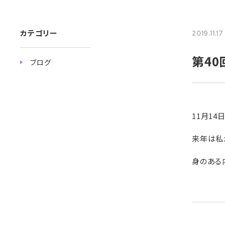
カテゴリー
2019.11.17
第40
ブログ
診
10:0
11月14
14:3
来年は私
▲
…日曜
身のある