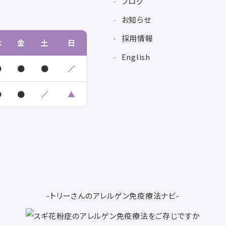
ブログ
お知らせ
採用情報
木
金
土
日
English
●
●
●
／
●
●
／
▲
-トリーさんのアレルゲン免疫療法ナビ-