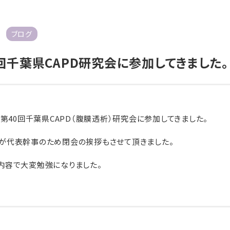
ネット予約
ブログ
LINE友達追加
回千葉県CAPD研究会に参加してきました。
療時間
月
火
水
木
金
土
日
0～
13:00
●
／
●
●
●
●
／
日第40回千葉県CAPD（腹膜透析）研究会に参加してきました。
0～
18:30
●
／
●
●
●
／
▲
が代表幹事のため閉会の挨拶もさせて頂きました。
日のみ14:00～17:00
内容で大変勉強になりました。