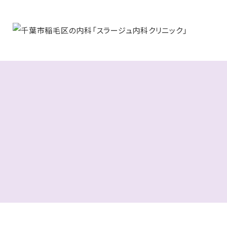
お知ら
〒263
沼町33
04
診療時
休診