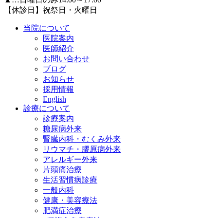
【休診日】祝祭日・火曜日
当院について
医院案内
医師紹介
お問い合わせ
ブログ
お知らせ
採用情報
English
診療について
診療案内
糖尿病外来
腎臓内科・むくみ外来
リウマチ・膠原病外来
アレルギー外来
片頭痛治療
生活習慣病診療
一般内科
健康・美容療法
肥満症治療