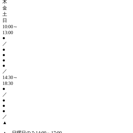
木
金
土
日
10:00～
13:00
●
／
●
●
●
●
／
14:30～
18:30
●
／
●
●
●
／
▲
▲
…日曜日のみ14:00～17:00