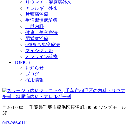
リウマチ・膠原病外来
アレルギー外来
片頭痛治療
生活習慣病診療
一般内科
健康・美容療法
肥満症治療
6種複合免疫療法
マイシグナル
オンライン診療
TOPICS
お知らせ
ブログ
採用情報
〒263-0005 千葉県千葉市稲毛区長沼町330-50 ワンズモール
3F
043-286-0111