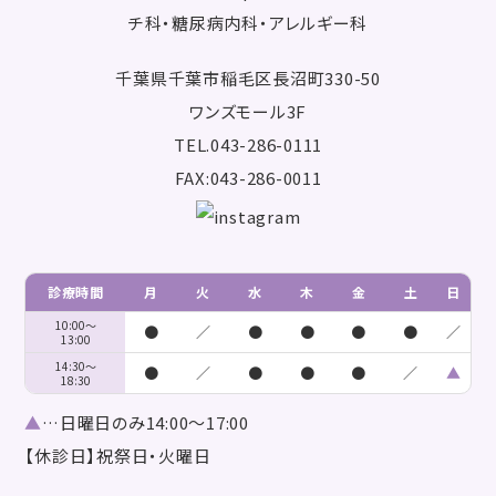
千葉県千葉市稲毛区長沼町330-50
ワンズモール3F
TEL.043-286-0111
FAX:043-286-0011
診療時間
月
火
水
木
金
土
日
10:00～
●
／
●
●
●
●
／
13:00
14:30～
●
／
●
●
●
／
▲
18:30
▲
…日曜日のみ14:00～17:00
【休診日】祝祭日・火曜日