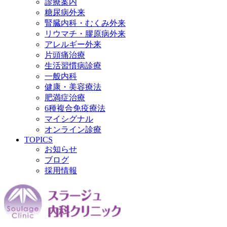
診療案内
糖尿病外来
腎臓内科・むくみ外来
リウマチ・膠原病外来
アレルギー外来
片頭痛治療
生活習慣病診療
一般内科
健康・美容療法
肥満症治療
6種複合免疫療法
マイシグナル
オンライン診療
TOPICS
お知らせ
ブログ
採用情報