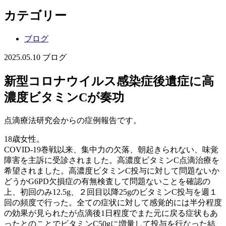
カテゴリー
ブログ
2025.05.10
ブログ
新型コロナウイルス感染症後遺症に高
濃度ビタミンCが奏功
点滴療法研究会からの症例報告です。
18歳女性。
COVID-19巻戦以来、集中力の欠落、朝起きられない、味覚
障害を主訴に受診されました。高濃度ビタミンC点滴治療を
希望されました。高濃度ビタミンC投与に対して問題ないか
どうかG6PD欠損症の有無検査して問題ないことを確認の
上、初回のみ12.5g、２回目以降25gのビタミンC投与を週１
回の頻度で行った。全ての症状に対して感覚的には半分程度
の効果が見られたが点滴後1日程度でまた元に戻る症状もあ
ったとのことでビタミンC50gに増量して投与を行なった結