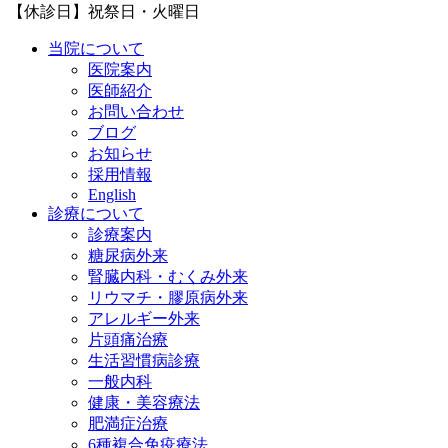
【休診日】祝祭日・火曜日
当院について
医院案内
医師紹介
お問い合わせ
ブログ
お知らせ
採用情報
English
診療について
診療案内
糖尿病外来
腎臓内科・むくみ外来
リウマチ・膠原病外来
アレルギー外来
片頭痛治療
生活習慣病診療
一般内科
健康・美容療法
肥満症治療
6種複合免疫療法