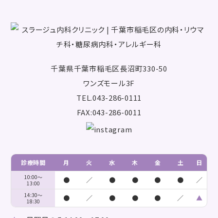
千葉県千葉市稲毛区長沼町330-50
ワンズモール3F
TEL.043-286-0111
FAX:043-286-0011
診療時間
月
火
水
木
金
土
日
10:00～
●
／
●
●
●
●
／
13:00
14:30～
●
／
●
●
●
／
▲
18:30